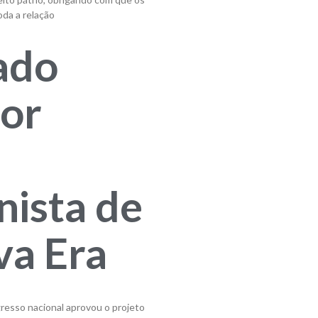
oda a relação
ado
or
nista de
a Era
resso nacional aprovou o projeto