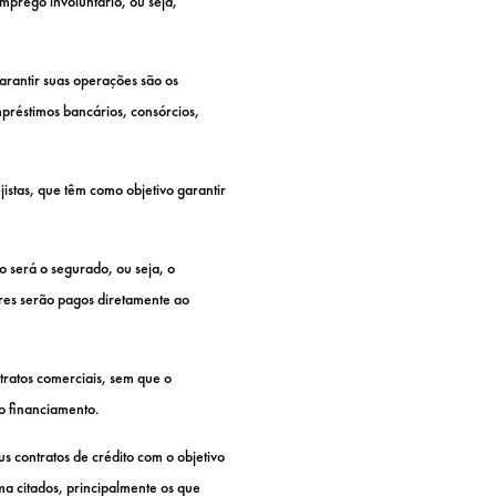
mprego involuntário, ou seja,
arantir suas operações são os
préstimos bancários, consórcios,
stas, que têm como objetivo garantir
o será o segurado, ou seja, o
res serão pagos diretamente ao
tratos comerciais, sem que o
do financiamento.
us contratos de crédito com o objetivo
ma citados, principalmente os que