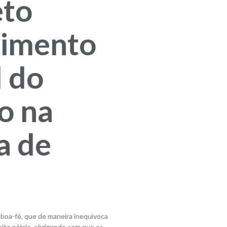
eto
himento
l do
o na
a de
boa-fé, que de maneira inequívoca
reito pátrio, obrigando com que os