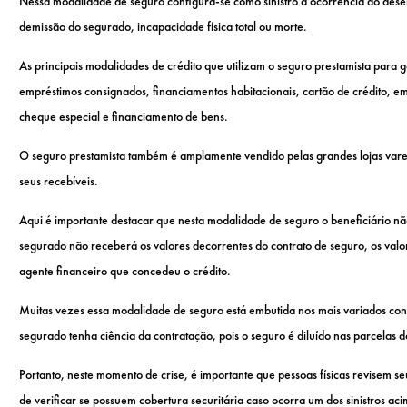
Nessa modalidade de seguro configura-se como sinistro a ocorrência do dese
demissão do segurado, incapacidade física total ou morte.
As principais modalidades de crédito que utilizam o seguro prestamista para g
empréstimos consignados, financiamentos habitacionais, cartão de crédito, em
cheque especial e financiamento de bens.
O seguro prestamista também é amplamente vendido pelas grandes lojas vareji
seus recebíveis.
Aqui é importante destacar que nesta modalidade de seguro o beneficiário nã
segurado não receberá os valores decorrentes do contrato de seguro, os valo
agente financeiro que concedeu o crédito.
Muitas vezes essa modalidade de seguro está embutida nos mais variados con
segurado tenha ciência da contratação, pois o seguro é diluído nas parcelas 
Portanto, neste momento de crise, é importante que pessoas físicas revisem se
de verificar se possuem cobertura securitária caso ocorra um dos sinistros aci