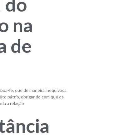
l do
o na
a de
boa-fé, que de maneira inequívoca
reito pátrio, obrigando com que os
oda a relação
tância