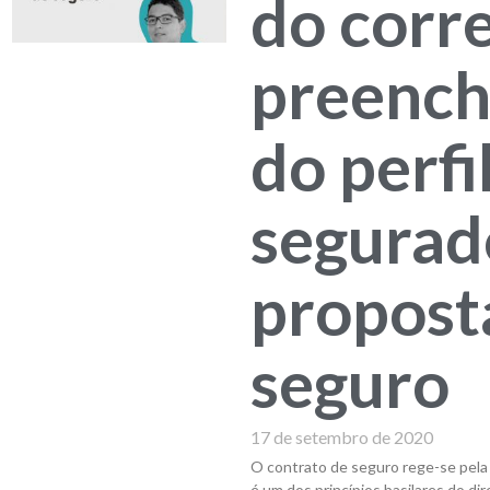
do corr
preenc
do perfi
segurad
propost
seguro
17 de setembro de 2020
O contrato de seguro rege-se pela 
é um dos princípios basilares do di