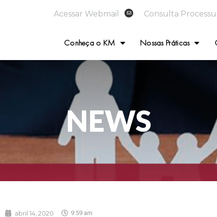
Acessar Webmail
Consulta Processu
Conheça o KM
Nossas Práticas
NEWS
abril 14, 2020
9:59 am