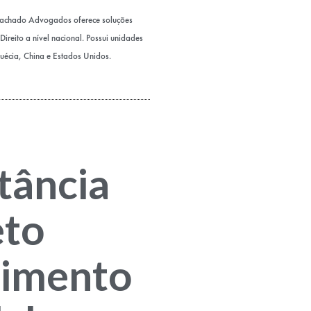
Machado Advogados oferece soluções
ireito a nível nacional. Possui unidades
Suécia, China e Estados Unidos.
tância
eto
himento