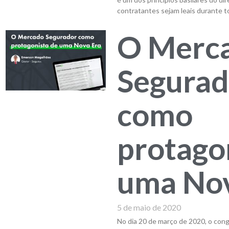
contratantes sejam leais durante t
O Merc
Segurad
como
protago
uma Nov
5 de maio de 2020
No dia 20 de março de 2020, o cong