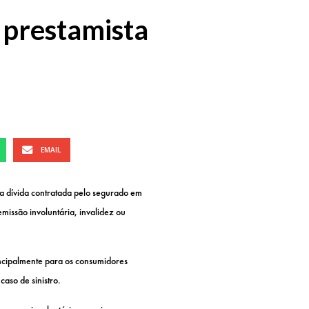
 prestamista
EMAIL
 da dívida contratada pelo segurado em
missão involuntária, invalidez ou
ncipalmente para os consumidores
aso de sinistro.