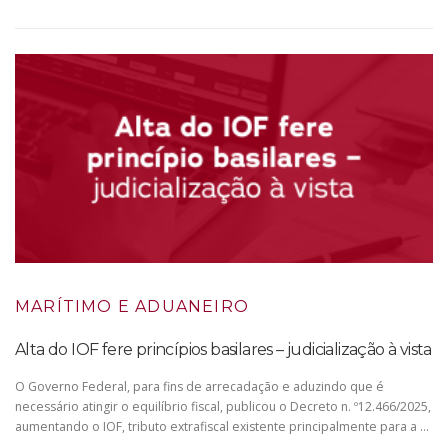
MARÍTIMO E ADUANEIRO
Alta do IOF fere princípios basilares – judicialização à vista
O Governo Federal, para fins de arrecadação e aduzindo que é
necessário atingir o equilíbrio fiscal, publicou o Decreto n. º12.466/2025,
aumentando o IOF, tributo extrafiscal existente principalmente para a …