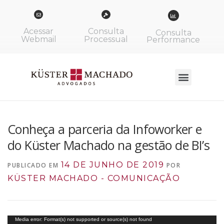
Acessar
Consulta
Consulta
Webmail
Processual
Performance
Conheça a parceria da Infoworker e
do Küster Machado na gestão de BI’s
14 DE JUNHO DE 2019
PUBLICADO EM
POR
KÜSTER MACHADO - COMUNICAÇÃO
Tocador
Media error: Format(s) not supported or source(s) not found