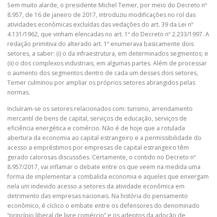
Sem muito alarde, o presidente Michel Temer, por meio do Decreto nº
8.957, de 16 de janeiro de 2017, introduziu modificações no rol das
atividades econômicas excluídas das vedações do art. 39 da Lei nº
4.131/1962, que vinham elencadas no art. 1º do Decreto nº 2.233/1997. A
redação primitiva do alterado art. 1º enumerava basicamente dois
setores, a saber: (i) o da infraestrutura, em determinados segmentos; e
(ii) o dos complexos industriais, em algumas partes. Além de processar
o aumento dos segmentos dentro de cada um desses dois setores,
Temer culminou por ampliar os próprios setores abrangidos pelas
normas.
Incluíram-se os setores relacionados com: turismo, arrendamento
mercantil de bens de capital, serviços de educação, serviços de
eficiência energética e comércio. Não é de hoje que a rotulada
abertura da economia ao capital estrangeiro e a permissibilidade do
acesso a empréstimos por empresas de capital estrangeiro têm
gerado calorosas discussões. Certamente, o contido no Decreto nº
8.957/2017, vai inflamar o debate entre os que veem na medida uma
forma de implementar a combalida economia e aqueles que enxergam
nela um indevido acesso a setores da atividade econômica em
detrimento das empresas nacionais. Na história do pensamento
econômico, é cíclico o embate entre os defensores do denominado
“princípio liberal de livre comércio” e os adeptos da adoção de