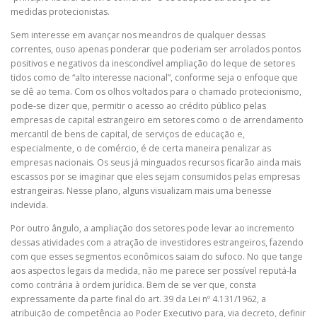
medidas protecionistas.
Sem interesse em avançar nos meandros de qualquer dessas
correntes, ouso apenas ponderar que poderiam ser arrolados pontos
positivos e negativos da inescondível ampliação do leque de setores
tidos como de “alto interesse nacional”, conforme seja o enfoque que
se dê ao tema. Com os olhos voltados para o chamado protecionismo,
pode-se dizer que, permitir o acesso ao crédito público pelas
empresas de capital estrangeiro em setores como o de arrendamento
mercantil de bens de capital, de serviços de educação e,
especialmente, o de comércio, é de certa maneira penalizar as
empresas nacionais. Os seus já minguados recursos ficarão ainda mais
escassos por se imaginar que eles sejam consumidos pelas empresas
estrangeiras. Nesse plano, alguns visualizam mais uma benesse
indevida.
Por outro ângulo, a ampliação dos setores pode levar ao incremento
dessas atividades com a atração de investidores estrangeiros, fazendo
com que esses segmentos econômicos saiam do sufoco. No que tange
aos aspectos legais da medida, não me parece ser possível reputá-la
como contrária à ordem jurídica. Bem de se ver que, consta
expressamente da parte final do art. 39 da Lei nº 4.131/1962, a
atribuição de competência ao Poder Executivo para, via decreto, definir