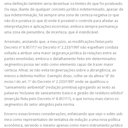
uma definição também seria desvirtuar os limites do que foi positivado.
Ou seja, diante de qualquer conceito jurídico indeterminado, apesar de
sua indeterminação, há sempre uma zona de certeza negativa (o que
não é) e positiva (o que é) onde é possível o controle para afastar as
interpretações e aplicações incorretas, embora sempre permaneça
uma zona de penumbra, de incerteza, que é insindicável.
Arremato, anotando que, a meu juízo, as modificações feitas pelo
Decreto nº 8.957/17 no Decreto nº 2.233/1997 não espelham conduta
voltada a atribuir uma maior segurança jurídica às relações entre as
partes envolvidas, embora o detalhamento feito em determinados
segmentos possa ser visto como elemento capaz de trazer maior
certeza. Afinal, se não evita tergiversações sobre a abrangência, ao
menos a delimita melhor. Exemplo disso, colhe-se da alínea “d” do
inciso I do art. 1º do Decreto nº 2.233/1997 onde se qualificou o
“saneamento ambiental” (redação primitiva) agregando ao texto as
palavras “inclusive de saneamento básico e gestão de resíduos sólidos”
(inserção feita pelo Decreto nº 8.957/17), o que tornou mais claros os
segmentos do setor atingidos pela norma.
Encerro essas breves considerações, enfatizando que vejo o edito sob
mira como representativo de tentativa de indução a uma nova política
econômica, servindo o mesmo apenas como mero instrumento jurídico