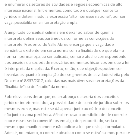
e enumerar os setores de atividades e regiões econômicas de alto
interesse nacional. Entrementes, como todo e qualquer conceito
jurídico indeterminado, a expressão “alto interesse nacional”, por ser
vaga, possibilita uma interpretação ampla.
A amplitude conceitual culmina em deixar ao sabor de quem a
interpreta definir seus parâmetros conforme as convicções do
intérprete. Frederico do Valle Abreu enxerga que a vaguidade
semântica existente em certa norma com a finalidade de que ela – a
norma – permaneça, ao ser aplicada, sempre atual e correspondente
aos anseios da sociedade nos vários momentos históricos em que a lei
é interpretada e aplicada. É certo, então, que objeções podem ser
levantadas quanto à ampliação dos segmentos de atividades feita pelo
Decreto nº 8.957/2017, calcadas nas mais diversas interpretações da
“finalidade” ou do “intuito” da norma.
Sobreleva considerar que, no arcabouço da teoria dos conceitos
jurídicos indeterminados, a possibilidade de controle jurídico sobre os
mesmos existe, mas este se dá apenas junto ao núcleo do conceito,
não junto a zona periférica. Afinal, recusar a possibilidade de controle
sobre esses seria convertê-los em algo despropositado, seria o
mesmo que manifestamente não aplicar a lei que os haja formulado.
Admitir, no entanto, o controle absoluto como se estivéssemos perante