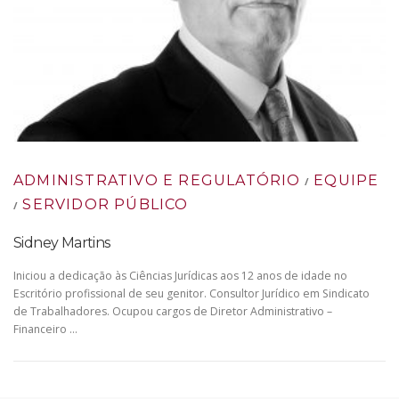
ADMINISTRATIVO E REGULATÓRIO
EQUIPE
/
SERVIDOR PÚBLICO
/
Sidney Martins
Iniciou a dedicação às Ciências Jurídicas aos 12 anos de idade no
Escritório profissional de seu genitor. Consultor Jurídico em Sindicato
de Trabalhadores. Ocupou cargos de Diretor Administrativo –
Financeiro …