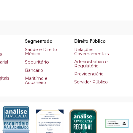
Segmentado
Direito Público
Saúde e Direito
Relações
Médico
Governamentais
s
Securitário
Administrativo e
rial
Regulatório
Bancário
Previdenciário
itais
Maritímo e
Servidor Público
Aduaneiro