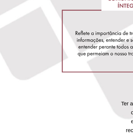
Ter 
re