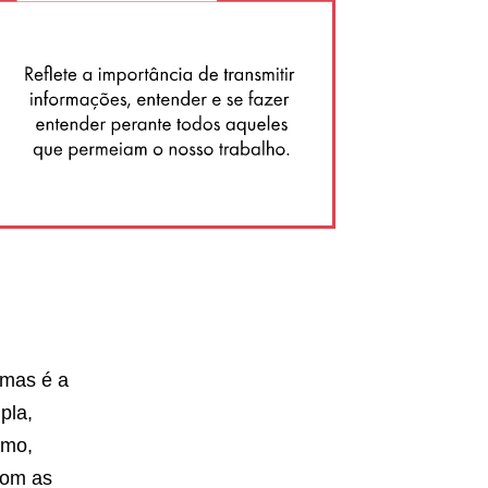
 mas é a
pla,
imo,
com as