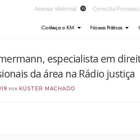
Acessar Webmail
Consulta Processu
Conheça o KM
Nossas Práticas
rmann, especialista em direit
ionais da área na Rádio justiça
019
KÜSTER MACHADO
POR