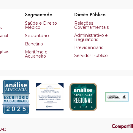
Segmentado
Direito Público
Saúde e Direito
Relações
Médico
Governamentais
s
Securitário
Administrativo e
rial
Regulatório
Bancário
Previdenciário
itais
Maritímo e
Servidor Público
Aduaneiro
Compartil
2045