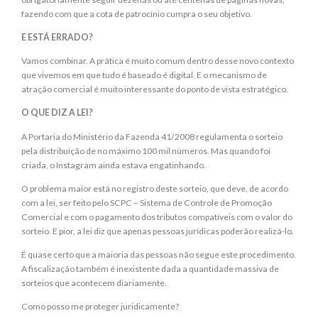
fazendo com que a cota de patrocínio cumpra o seu objetivo.
E ESTÁ ERRADO?
Vamos combinar. A prática é muito comum dentro desse novo contexto
que vivemos em que tudo é baseado é digital. E o mecanismo de
atração comercial é muito interessante do ponto de vista estratégico.
O QUE DIZ A LEI?
A Portaria do Ministério da Fazenda 41/2008 regulamenta o sorteio
pela distribuição de no máximo 100 mil números. Mas quando foi
criada, o Instagram ainda estava engatinhando.
O problema maior está no registro deste sorteio, que deve, de acordo
com a lei, ser feito pelo SCPC – Sistema de Controle de Promoção
Comercial e com o pagamento dos tributos compatíveis com o valor do
sorteio. E pior, a lei diz que apenas pessoas jurídicas poderão realizá-lo.
É quase certo que a maioria das pessoas não segue este procedimento.
A fiscalização também é inexistente dada a quantidade massiva de
sorteios que acontecem diariamente.
Como posso me proteger juridicamente?