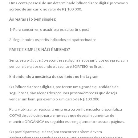
Uma conta pessoal de um determinado influenciador digital promove o
sorteio de um carro no valor de R$ 100.000.
As regras são bem simples:
1- Para concorrer, o usuário precisa curtir o post
2- Seguir todos os perfis indicados pelo patrocinador
PARECE SIMPLES, NÃO É MESMO?
Seria, se a prática não escondesse alguns riscos jurídicos que precisam
ser considerados quando o assunto é SORTEIO no Brasil.
Entendendo a mecânica dos sorteios no Instagram
Os influenciadores digitais, por terem uma grande quantidade de
seguidores, são abordados por uma pessoa/empresa que deseja
vender um bem, por exemplo, um carro de R$ 100.000
Para viabilizar o negócio , a empresa ou o influenciador disponibiliza
COTAS de patrocínio para empresas que desejam aumentar de
maneira ORGÂNICA os seguidores e engajamento nas suas páginas.
Os participantes que desejam concorrer ao bem devem
obrigatoriamente seguir dezenas ou até centenas de páginas novas,