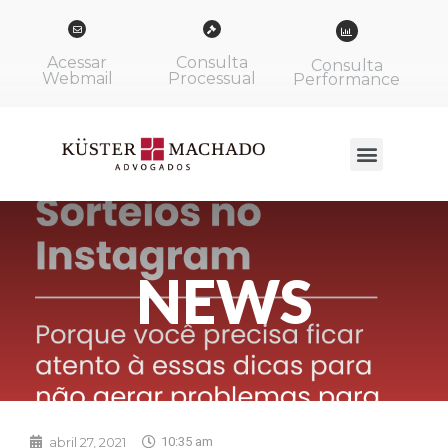
Acessar
Consulta
Consulta
Webmail
Processual
Performance
NEWS
abril 27, 2021
10:35 am