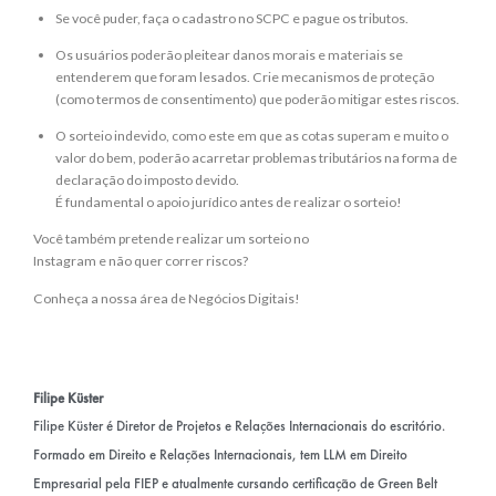
Se você puder, faça o cadastro no SCPC e pague os tributos.
Os usuários poderão pleitear danos morais e materiais se
entenderem que foram lesados. Crie mecanismos de proteção
(como termos de consentimento) que poderão mitigar estes riscos.
O sorteio indevido, como este em que as cotas superam e muito o
valor do bem, poderão acarretar problemas tributários na forma de
declaração do imposto devido.
É fundamental o apoio jurídico antes de realizar o sorteio!
Você também pretende realizar um sorteio no
Instagram e não quer correr riscos?
Conheça a nossa área de Negócios Digitais!
Filipe Küster
Filipe Küster é Diretor de Projetos e Relações Internacionais do escritório.
Formado em Direito e Relações Internacionais, tem LLM em Direito
Empresarial pela FIEP e atualmente cursando certificação de Green Belt