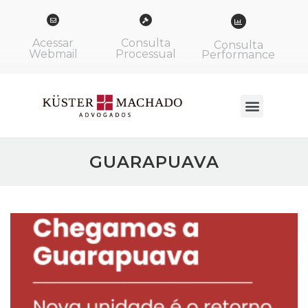
Acessar
Consulta
Consulta
Webmail
Processual
Performance
GUARAPUAVA