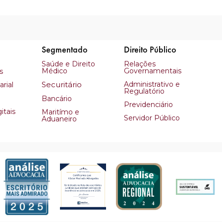
Segmentado
Direito Público
Saúde e Direito
Relações
Médico
Governamentais
s
Securitário
Administrativo e
rial
Regulatório
Bancário
Previdenciário
itais
Maritímo e
Servidor Público
Aduaneiro