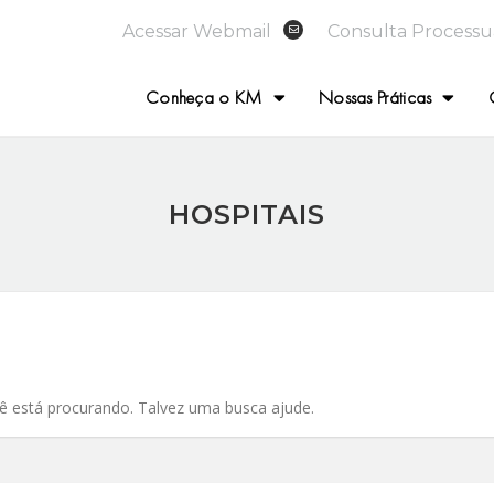
Acessar Webmail
Consulta Processu
Conheça o KM
Nossas Práticas
HOSPITAIS
 está procurando. Talvez uma busca ajude.