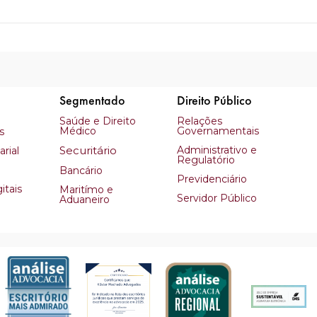
Segmentado
Direito Público
Saúde e Direito
Relações
Médico
Governamentais
s
Securitário
Administrativo e
rial
Regulatório
Bancário
Previdenciário
itais
Maritímo e
Servidor Público
Aduaneiro