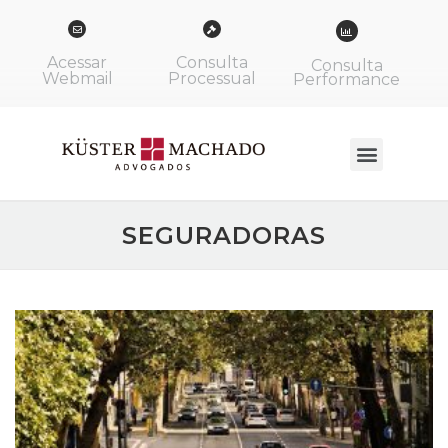
Acessar
Consulta
Consulta
Webmail
Processual
Performance
SEGURADORAS