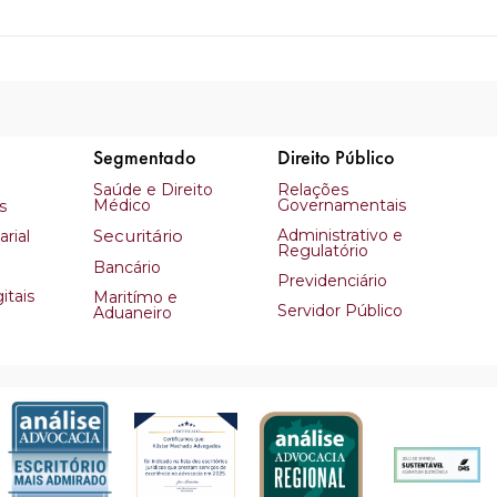
Segmentado
Direito Público
Saúde e Direito
Relações
Médico
Governamentais
s
Securitário
Administrativo e
rial
Regulatório
Bancário
Previdenciário
itais
Maritímo e
Servidor Público
Aduaneiro