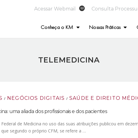
Acessar Webmail
Consulta Processu
Conheça o KM
Nossas Práticas
TELEMEDICINA
S
NEGÓCIOS DIGITAIS
SAÚDE E DIREITO MÉD
/
/
na: uma aliada dos profissionais e dos pacientes
Federal de Medicina no uso das suas atribuições publicou em dezemb
 que segundo o próprio CFM, se refere a …