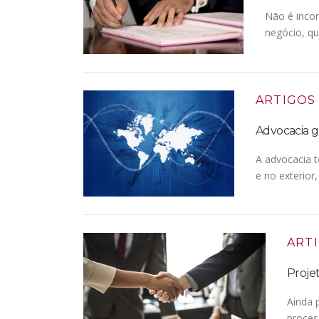
Não é incom
negócio, qu
ARTIGOS
Advocacia g
A advocacia t
e no exterior
ART
Proje
Ainda 
proces