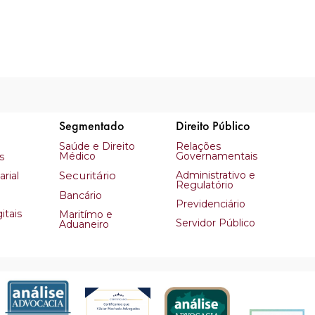
Segmentado
Direito Público
Saúde e Direito
Relações
Médico
Governamentais
s
Securitário
Administrativo e
rial
Regulatório
Bancário
Previdenciário
itais
Maritímo e
Servidor Público
Aduaneiro