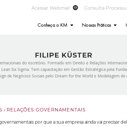
Acessar Webmail
Consulta Processu
Conheça o KM
Nossas Práticas
FILIPE KÜSTER
nternacionais do escritório. Formado em Direito e Relações Internaci
lt Lean Six Sigma. Tem capacitação em Gestão Estratégica pela Fund
ign de Negócios Sociais pelo Dream for the World e Modelagem de ne
S
RELAÇÕES GOVERNAMENTAIS
/
governamentais: por que a sua empresa ainda vai precisar de