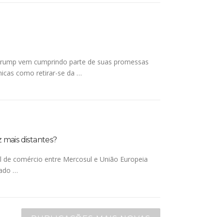
d Trump vem cumprindo parte de suas promessas
icas como retirar-se da …
 mais distantes?
al de comércio entre Mercosul e União Europeia
tado …