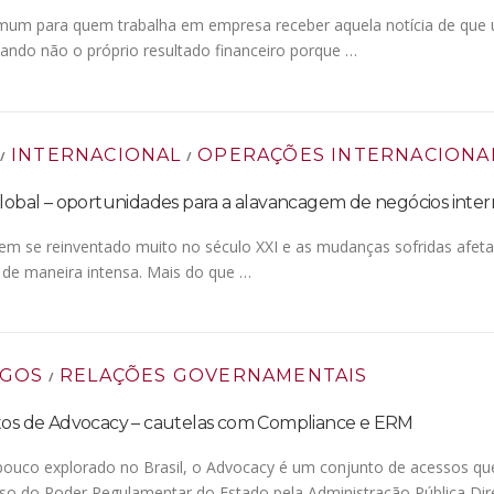
um para quem trabalha em empresa receber aquela notícia de que um
ando não o próprio resultado financeiro porque …
INTERNACIONAL
OPERAÇÕES INTERNACIONA
/
/
lobal – oportunidades para a alavancagem de negócios inter
em se reinventado muito no século XXI e as mudanças sofridas afetam
, de maneira intensa. Mais do que …
IGOS
RELAÇÕES GOVERNAMENTAIS
/
tos de Advocacy – cautelas com Compliance e ERM
pouco explorado no Brasil, o Advocacy é um conjunto de acessos que 
so do Poder Regulamentar do Estado pela Administração Pública Dir