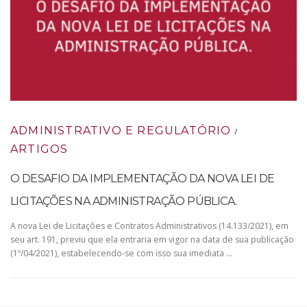
ADMINISTRATIVO E REGULATÓRIO
/
ARTIGOS
O DESAFIO DA IMPLEMENTAÇÃO DA NOVA LEI DE
LICITAÇÕES NA ADMINISTRAÇÃO PÚBLICA.
A nova Lei de Licitações e Contratos Administrativos (14.133/2021), em
seu art. 191, previu que ela entraria em vigor na data de sua publicação
(1º/04/2021), estabelecendo-se com isso sua imediata …