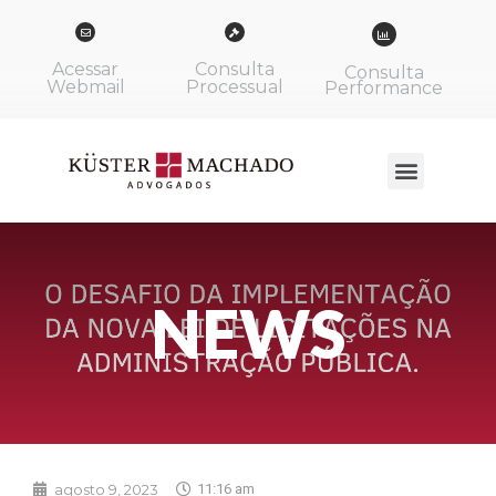
Acessar
Consulta
Consulta
Webmail
Processual
Performance
NEWS
agosto 9, 2023
11:16 am