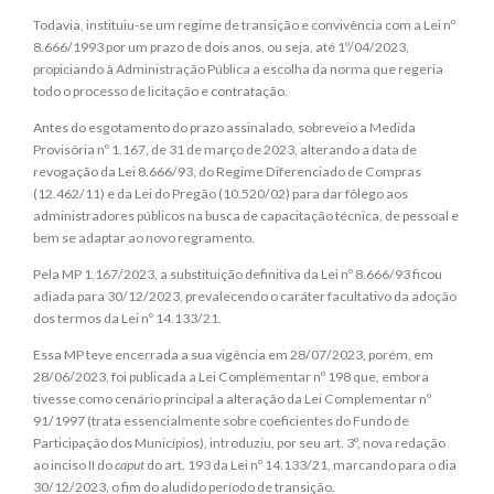
Todavia, instituiu-se um regime de transição e convivência com a Lei nº
8.666/1993 por um prazo de dois anos, ou seja, até 1º/04/2023,
propiciando à Administração Pública a escolha da norma que regeria
todo o processo de licitação e contratação.
Antes do esgotamento do prazo assinalado, sobreveio a Medida
Provisória nº 1.167, de 31 de março de 2023, alterando a data de
revogação da Lei 8.666/93, do Regime Diferenciado de Compras
(12.462/11) e da Lei do Pregão (10.520/02) para dar fôlego aos
administradores públicos na busca de capacitação técnica, de pessoal e
bem se adaptar ao novo regramento.
Pela MP 1.167/2023, a substituição definitiva da Lei nº 8.666/93 ficou
adiada para 30/12/2023, prevalecendo o caráter facultativo da adoção
dos termos da Lei nº 14.133/21.
Essa MP teve encerrada a sua vigência em 28/07/2023, porém, em
28/06/2023, foi publicada a Lei Complementar nº 198 que, embora
tivesse como cenário principal a alteração da Lei Complementar nº
91/1997 (trata essencialmente sobre coeficientes do Fundo de
Participação dos Municípios), introduziu, por seu art. 3º, nova redação
ao inciso II do
caput
do art. 193 da Lei nº 14.133/21, marcando para o dia
30/12/2023, o fim do aludido período de transição.