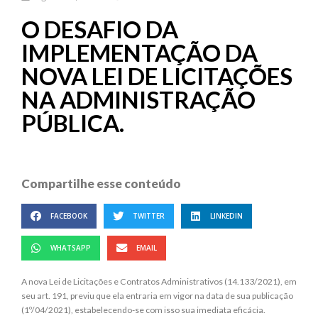
O DESAFIO DA
IMPLEMENTAÇÃO DA
NOVA LEI DE LICITAÇÕES
NA ADMINISTRAÇÃO
PÚBLICA.
Compartilhe esse conteúdo
FACEBOOK
TWITTER
LINKEDIN
WHATSAPP
EMAIL
A nova Lei de Licitações e Contratos Administrativos (14.133/2021), em
seu art. 191, previu que ela entraria em vigor na data de sua publicação
(1º/04/2021), estabelecendo-se com isso sua imediata eficácia.