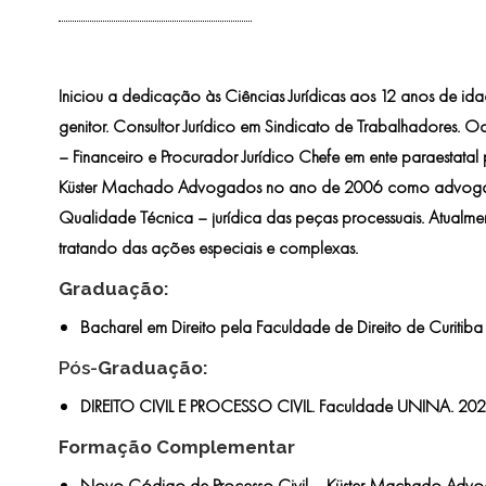
Iniciou a dedicação às Ciências Jurídicas aos 12 anos de idad
genitor. Consultor Jurídico em Sindicato de Trabalhadores. O
– Financeiro e Procurador Jurídico Chefe em ente paraestatal
Küster Machado Advogados no ano de 2006 como advogad
Qualidade Técnica – jurídica das peças processuais. Atualment
tratando das ações especiais e complexas.
Graduação:
Bacharel em Direito
pela Faculdade de Direito de Curitiba
Pós-
Graduação:
DIREITO CIVIL E PROCESSO CIVIL
. Faculdade UNINA. 202
Formação Complementar
Novo Código de Processo Civil – Küster Machado Advo