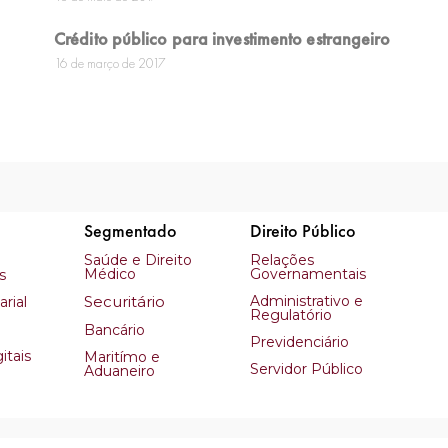
Crédito público para investimento estrangeiro
16 de março de 2017
Segmentado
Direito Público
Saúde e Direito
Relações
Médico
Governamentais
s
Securitário
Administrativo e
rial
Regulatório
Bancário
Previdenciário
itais
Maritímo e
Servidor Público
Aduaneiro