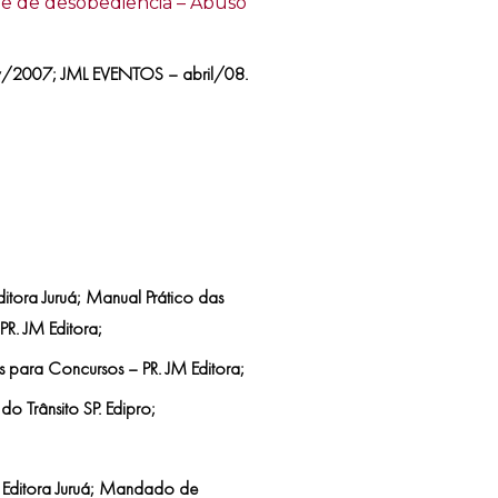
ime de desobediência – Abuso
v/2007; JML EVENTOS – abril/08.
itora Juruá; Manual Prático das
PR. JM Editora;
es para Concursos – PR. JM Editora;
do Trânsito SP. Edipro;
R. Editora Juruá; Mandado de