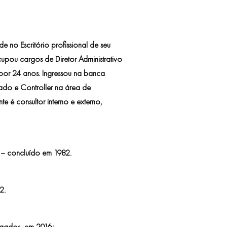
e no Escritório profissional de seu
cupou cargos de Diretor Administrativo
 por 24 anos. Ingressou na banca
o e Controller na área de
e é consultor interno e externo,
 – concluído em 1982.
2.
gados, em 2016;