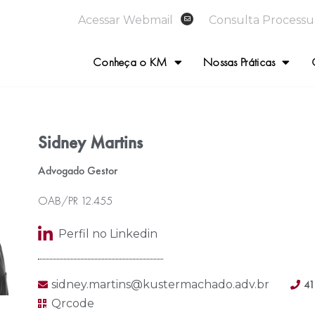
Acessar Webmail
Consulta Processu
Conheça o KM
Nossas Práticas
Sidney Martins
Advogado Gestor
OAB/PR 12.455
Perfil no Linkedin
41
sidney.martins@kustermachado.adv.br
Qrcode