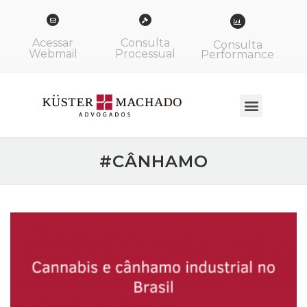
Acessar
Consulta
Consulta
Webmail
Processual
Performance
#CÂNHAMO