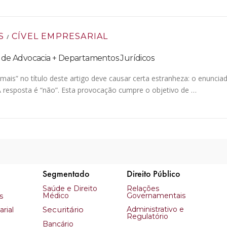
S
CÍVEL EMPRESARIAL
/
s de Advocacia + Departamentos Jurídicos
mais” no título deste artigo deve causar certa estranheza: o enunci
A resposta é “não”. Esta provocação cumpre o objetivo de …
Segmentado
Direito Público
Saúde e Direito
Relações
Médico
Governamentais
s
Securitário
Administrativo e
rial
Regulatório
Bancário