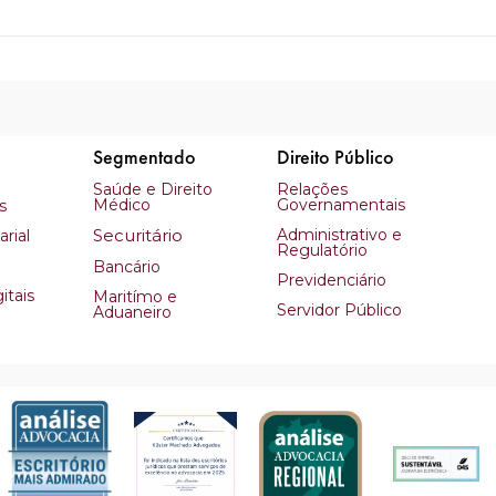
Segmentado
Direito Público
Saúde e Direito
Relações
Médico
Governamentais
s
Securitário
Administrativo e
rial
Regulatório
Bancário
Previdenciário
itais
Maritímo e
Servidor Público
Aduaneiro