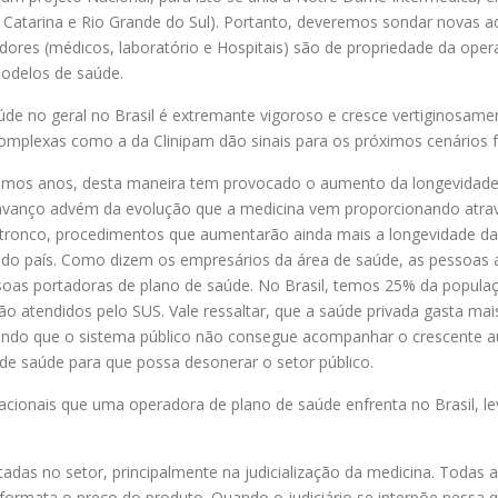
a Catarina e Rio Grande do Sul). Portanto, deveremos sondar novas aq
tadores (médicos, laboratório e Hospitais) são de propriedade da o
modelos de saúde.
e no geral no Brasil é extremante vigoroso e cresce vertiginosament
complexas como a da Clinipam dão sinais para os próximos cenários
imos anos, desta maneira tem provocado o aumento da longevidade d
e avanço advém da evolução que a medicina vem proporcionando atra
las tronco, procedimentos que aumentarão ainda mais a longevidade d
do país. Como dizem os empresários da área de saúde, as pessoas 
soas portadoras de plano de saúde. No Brasil, temos 25% da populaçã
o atendidos pelo SUS. Vale ressaltar, que a saúde privada gasta mai
ndo que o sistema público não consegue acompanhar o crescente au
 de saúde para que possa desonerar o setor público.
racionais que uma operadora de plano de saúde enfrenta no Brasil, l
tadas no setor, principalmente na judicialização da medicina. Todas 
e formata o preço do produto. Quando o judiciário se interpõe nessa 