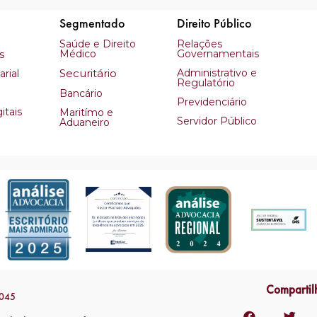
Segmentado
Direito Público
Saúde e Direito
Relações
Médico
Governamentais
s
Securitário
Administrativo e
rial
Regulatório
Bancário
Previdenciário
itais
Maritímo e
Servidor Público
Aduaneiro
Compartil
2045