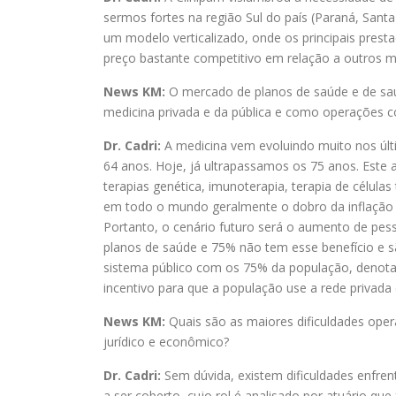
sermos fortes na região Sul do país (Paraná, Sant
um modelo verticalizado, onde os principais pres
preço bastante competitivo em relação a outros 
News KM:
O mercado de planos de saúde e de saúd
medicina privada e da pública e como operações 
Dr. Cadri:
A medicina vem evoluindo muito nos últ
64 anos. Hoje, já ultrapassamos os 75 anos. Est
terapias genética, imunoterapia, terapia de célu
em todo o mundo geralmente o dobro da inflação 
Portanto, o cenário futuro será o aumento de pes
planos de saúde e 75% não tem esse benefício e sã
sistema público com os 75% da população, denota
incentivo para que a população use a rede privada
News KM:
Quais são as maiores dificuldades ope
jurídico e econômico?
Dr. Cadri:
Sem dúvida, existem dificuldades enfren
a ser coberto, cujo rol é analisado por atuário qu