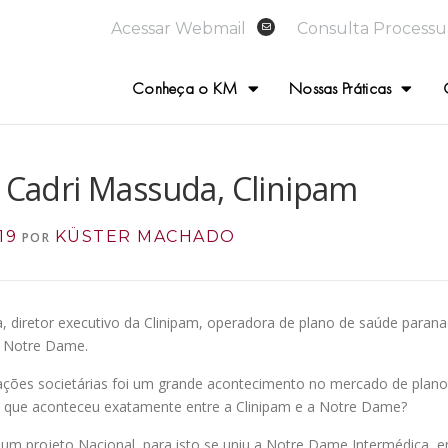
Acessar Webmail
Consulta Processu
Conheça o KM
Nossas Práticas
. Cadri Massuda, Clinipam
19
KÜSTER MACHADO
POR
diretor executivo da Clinipam, operadora de plano de saúde parana
e Notre Dame.
pações societárias foi um grande acontecimento no mercado de plan
, o que aconteceu exatamente entre a Clinipam e a Notre Dame?
 um projeto Nacional, para isto se uniu a Notre Dame Intermédica, e