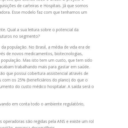
uisições de carteiras e Hospitais. Já que somos
peradora. Esse modelo faz com que tenhamos um
e. Qual a sua leitura sobre o potencial da
 futuros no segmento?
a população. No Brasil, a média de vida era de
vés de novos medicamentos, biotecnologias,
a população. Mas isto tem um custo, que tem sido
acabam trabalhando mais para gastar em saúde.
o que possui cobertura assistencial através de
s com os 25% (beneficiários do plano) do que o
mento do custo médico hospitalar. A saída será o
evando em conta todo o ambiente regulatório,
as operadoras são regidas pela ANS e existe um rol
questão, provoca desequilíbrio