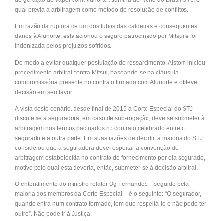
de geração de vapor com Alunorte-Alumina do Norte do Brasil S.A., o
qual previa a arbitragem como método de resolução de conflitos.
Em razão da ruptura de um dos tubos das caldeiras e consequentes
danos à Alunorte, esta acionou o seguro patrocinado por Mitsui e foi
indenizada pelos prejuízos sofridos.
De modo a evitar qualquer postulação de ressarcimento, Alstom iniciou
procedimento arbitral contra Mitsui, baseando-se na cláusula
compromissória presente no contrato firmado com Alunorte e obteve
decisão em seu favor.
À vista deste cenário, desde final de 2015 a Corte Especial do STJ
discute se a seguradora, em caso de sub-rogação, deve se submeter à
arbitragem nos termos pactuados no contrato celebrado entre o
segurado e a outra parte. Em suas razões de decidir, a maioria do STJ
considerou que a seguradora deve respeitar a convenção de
arbitragem estabelecida no contrato de fornecimento por ela segurado,
motivo pelo qual esta deveria, então, submeter-se à decisão arbitral.
O entendimento do ministro relator Og Fernandes – seguido pela
maioria dos membros da Corte Especial – é o seguinte: “O segurador,
quando entra num contrato formado, tem que respeitá-lo e não pode ter
outro”. Não pode ir à Justiça.