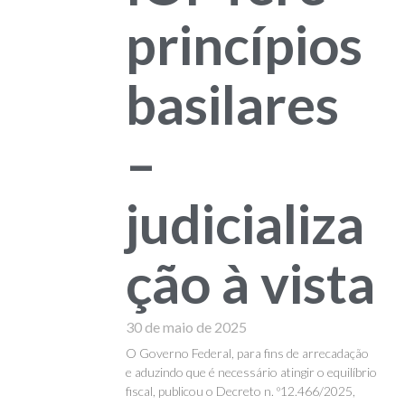
princípios
basilares
–
judicializa
ção à vista
30 de maio de 2025
O Governo Federal, para fins de arrecadação
e aduzindo que é necessário atingir o equilíbrio
fiscal, publicou o Decreto n. º12.466/2025,