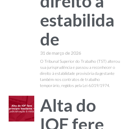
direito à
estabilida
de
31 de março de 2026
O Tribunal Superior do Trabalho (TST) alterou
sua jurisprudência e passou a reconhecer o
direito à estabilidade provisória da gestante
também nos contratos de trabalho
temporário, regidos pela Lei 6.019/1974.
Alta do
IOF fere