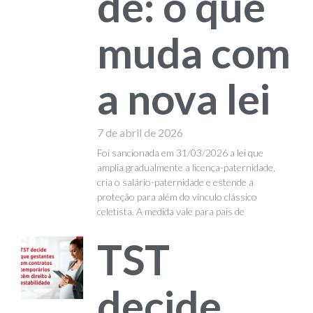
de: o que
muda com
a nova lei
7 de abril de 2026
Foi sancionada em 31/03/2026 a lei que
amplia gradualmente a licença-paternidade,
cria o salário-paternidade e estende a
proteção para além do vínculo clássico
celetista. A medida vale para pais de
TST
decide