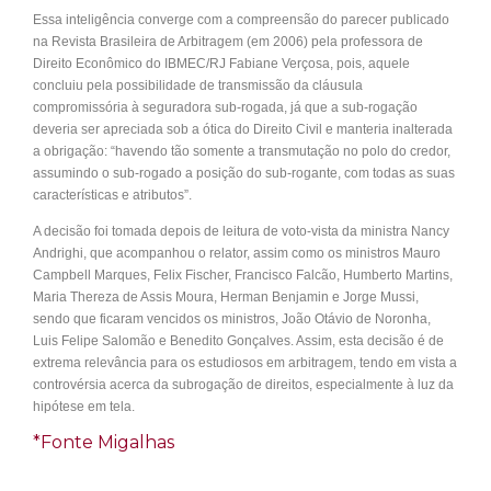
Essa inteligência converge com a compreensão do parecer publicado
na Revista Brasileira de Arbitragem (em 2006) pela professora de
Direito Econômico do IBMEC/RJ Fabiane Verçosa, pois, aquele
concluiu pela possibilidade de transmissão da cláusula
compromissória à seguradora sub-rogada, já que a sub-rogação
deveria ser apreciada sob a ótica do Direito Civil e manteria inalterada
a obrigação: “havendo tão somente a transmutação no polo do credor,
assumindo o sub-rogado a posição do sub-rogante, com todas as suas
características e atributos”.
A decisão foi tomada depois de leitura de voto-vista da ministra Nancy
Andrighi, que acompanhou o relator, assim como os ministros Mauro
Campbell Marques, Felix Fischer, Francisco Falcão, Humberto Martins,
Maria Thereza de Assis Moura, Herman Benjamin e Jorge Mussi,
sendo que ficaram vencidos os ministros, João Otávio de Noronha,
Luis Felipe Salomão e Benedito Gonçalves. Assim, esta decisão é de
extrema relevância para os estudiosos em arbitragem, tendo em vista a
controvérsia acerca da subrogação de direitos, especialmente à luz da
hipótese em tela.
*Fonte Migalhas