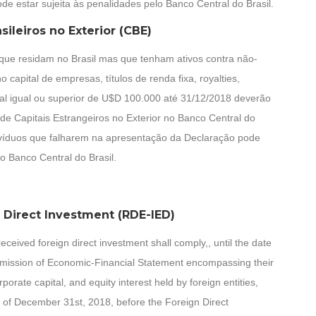
e estar sujeita às penalidades pelo Banco Central do Brasil.
sileiros no Exterior (CBE)
s que residam no Brasil mas que tenham ativos contra não-
 capital de empresas, títulos de renda fixa, royalties,
tal igual ou superior de U$D 100.000 até 31/12/2018 deverão
de Capitais Estrangeiros no Exterior no Banco Central do
divíduos que falharem na apresentação da Declaração pode
lo Banco Central do Brasil.
 Direct Investment (RDE-IED)
ceived foreign direct investment shall comply,, until the date
ansmission of Economic-Financial Statement encompassing their
porate capital, and equity interest held by foreign entities,
e of December 31st, 2018, before the Foreign Direct