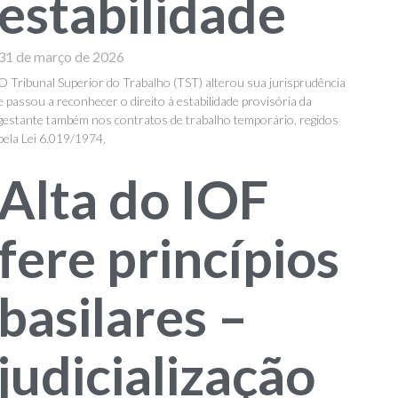
estabilidade
31 de março de 2026
O Tribunal Superior do Trabalho (TST) alterou sua jurisprudência
e passou a reconhecer o direito à estabilidade provisória da
gestante também nos contratos de trabalho temporário, regidos
pela Lei 6.019/1974.
Alta do IOF
fere princípios
basilares –
judicialização