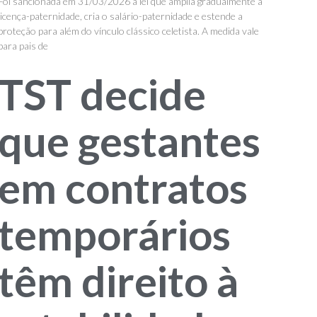
Foi sancionada em 31/03/2026 a lei que amplia gradualmente a
licença-paternidade, cria o salário-paternidade e estende a
proteção para além do vínculo clássico celetista. A medida vale
para pais de
TST decide
que gestantes
em contratos
temporários
têm direito à