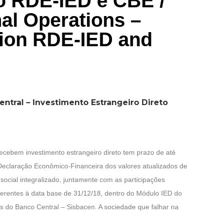
o RDE-IED e CBE /
nal Operations –
ion RDE-IED and
ntral – Investimento Estrangeiro Direto
recebem investimento estrangeiro direto tem prazo de até
Declaração Econômico-Financeira dos valores atualizados de
l social integralizado, juntamente com as participações
eferentes à data base de 31/12/18, dentro do Módulo IED do
 do Banco Central – Sisbacen. A sociedade que falhar na