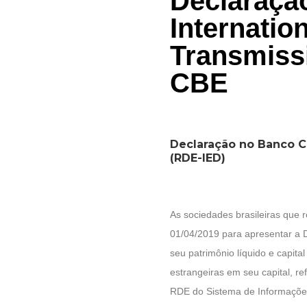
Declaraçã
Internatio
Transmiss
CBE
Declaração no Banco Ce
(RDE-IED)
As sociedades brasileiras que 
01/04/2019 para apresentar a 
seu patrimônio líquido e capita
estrangeiras em seu capital, r
RDE do Sistema de Informações