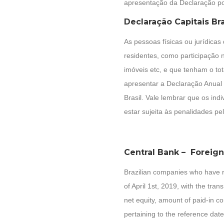
apresentação da Declaração pod
Declaração Capitais Bra
As pessoas físicas ou jurídica
residentes, como participação no
imóveis etc, e que tenham o to
apresentar a Declaração Anual 
Brasil. Vale lembrar que os in
estar sujeita às penalidades pe
Central Bank – Foreign
Brazilian companies who have re
of April 1st, 2019, with the tr
net equity, amount of paid-in cor
pertaining to the reference dat