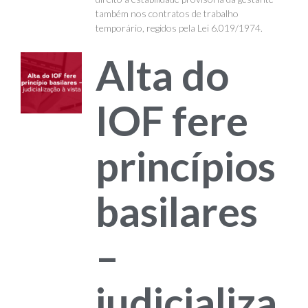
também nos contratos de trabalho
temporário, regidos pela Lei 6.019/1974.
Alta do
IOF fere
princípios
basilares
–
judicializa