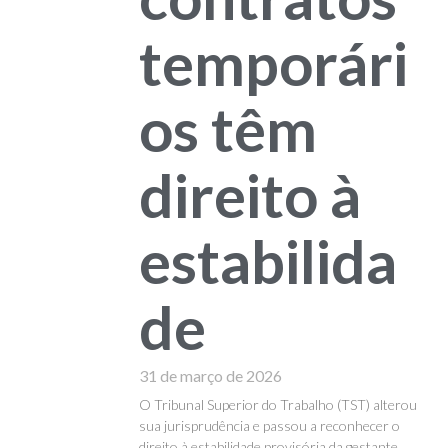
temporári
os têm
direito à
estabilida
de
31 de março de 2026
O Tribunal Superior do Trabalho (TST) alterou
sua jurisprudência e passou a reconhecer o
direito à estabilidade provisória da gestante