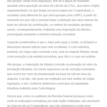
Isto porque, nesta nova legislação, tem-se a figura do resultado
ajustado para apuração da base de cálculo da CSLL, que para o órgão
regulamentador, no que tange aos juros pagos por Cooperativas, o
resultado será diferente do que será apurado para o IRPJ, a partir do
momento em que não é possível fazer a dedução dos seus valores da
base de cálculo da contribuição, ou melhor do resultado ajustado,
sendo, consequentemente, instituída uma majoração de tributos,
promulgada mediante a referida instrução normativa.
A grande problemática é que o meio pelo qual, a União, os Estados e
Municípios devem utilizar para criar os tributos, é a lei ordinária,
portanto, em regra cabe somente a ela, criar ou majorar tributos, tendo
como exceção a da medida provisória, que não é o caso em análise.
Até porque, a majoração de tributos consiste na elevação do valor da
prestação tributária, em níveis superiores ao da correção monetária,
que ocorre por meio da manipulação da base de cálculo e/ou da
alíquota, e tal fato, não pode ser instituído por livre arbítrio do órgão
legislador, e sim, conforme determina o princípio da legalidade
tributária instituído pela Carta Magna.
Ocorre que, como os auditores da Receita Federal possuem como
norte as instruções normativas por este órgão instituídas, são prováveis
as chances de as Cooperativas, que não obedeçam a esta nova