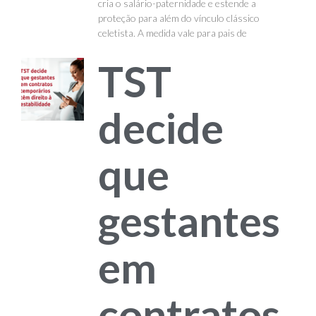
cria o salário-paternidade e estende a
proteção para além do vínculo clássico
celetista. A medida vale para pais de
TST
decide
que
gestantes
em
contratos