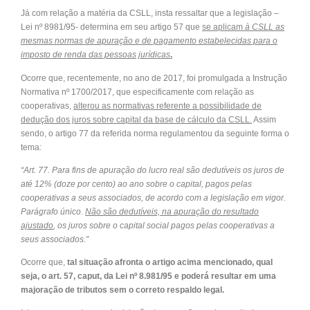
Já com relação a matéria da CSLL, insta ressaltar que a legislação –
Lei nº 8981/95- determina em seu artigo 57 que
se aplicam
à CSLL as
mesmas normas de apuração e de pagamento estabelecidas para o
imposto de renda das pessoas jurídicas
.
Ocorre que, recentemente, no ano de 2017, foi promulgada a Instrução
Normativa nº 1700/2017, que especificamente com relação as
cooperativas,
alterou as normativas referente a possibilidade de
dedução dos juros sobre capital da base de cálculo da CSLL.
Assim
sendo, o artigo 77 da referida norma regulamentou da seguinte forma o
tema
:
“Art. 77. Para fins de apuração do lucro real são dedutíveis os juros de
até 12% (doze por cento) ao ano sobre o capital, pagos pelas
cooperativas a seus associados, de acordo com a legislação em vigor.
Parágrafo único.
Não são dedutíveis, na apuração do resultado
ajustado
, os juros sobre o capital social pagos pelas cooperativas a
seus associados.”
Ocorre que,
tal situação afronta o artigo acima mencionado, qual
seja, o art. 57, caput, da Lei nº 8.981/95 e poderá resultar em uma
majoração de tributos sem o correto respaldo legal.