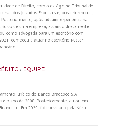
aculdade de Direito, com o estágio no Tribunal de
ursal dos Juizados Especiais e, posteriormente,
 Posteriormente, após adquirir experiência na
 jurídico de uma empresa, atuando diretamente
lhou como advogada para um escritório com
021, começou a atuar no escritório Küster
ancário.
RÉDITO
EQUIPE
/
tamento Jurídico do Banco Bradesco S.A.
 até o ano de 2008. Posteriormente, atuou em
Financeiro. Em 2020, foi convidado pela Küster