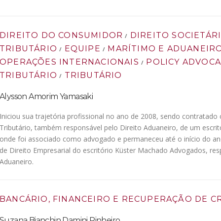
DIREITO DO CONSUMIDOR
DIREITO SOCIETÁR
/
TRIBUTÁRIO
EQUIPE
MARÍTIMO E ADUANEIR
/
/
OPERAÇÕES INTERNACIONAIS
POLICY ADVOC
/
TRIBUTÁRIO
TRIBUTÁRIO
/
Alysson Amorim Yamasaki
Iniciou sua trajetória profissional no ano de 2008, sendo contratad
Tributário, também responsável pelo Direito Aduaneiro, de um escrit
onde foi associado como advogado e permaneceu até o início do ano
de Direito Empresarial do escritório Küster Machado Advogados, resp
Aduaneiro.
BANCÁRIO, FINANCEIRO E RECUPERAÇÃO DE C
Suzana Bianchin Damini Pinheiro