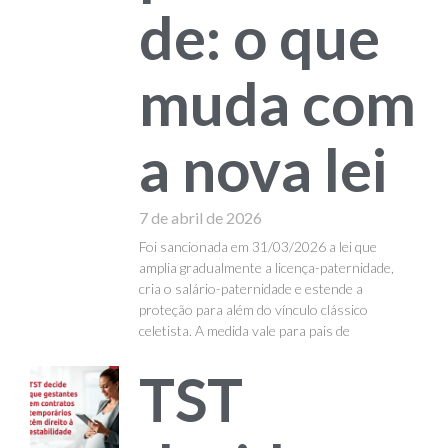
de: o que
muda com
a nova lei
7 de abril de 2026
Foi sancionada em 31/03/2026 a lei que
amplia gradualmente a licença-paternidade,
cria o salário-paternidade e estende a
proteção para além do vínculo clássico
celetista. A medida vale para pais de
TST