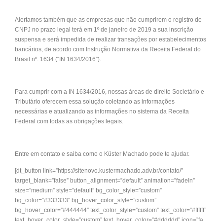
Alertamos também que as empresas que não cumprirem o registro de
CNPJ no prazo legal terá em 1º de janeiro de 2019 a sua inscrição
suspensa e será impedida de realizar transações por estabelecimentos
bancários, de acordo com Instrução Normativa da Receita Federal do
Brasil nº. 1634 (“IN 1634/2016″).
Para cumprir com a IN 1634/2016, nossas áreas de direito Societário e
Tributário oferecem essa solução coletando as informações
necessárias e atualizando as informações no sistema da Receita
Federal com todas as obrigações legais.
Entre em contato e saiba como o Küster Machado pode te ajudar.
[dt_button link=”https://sitenovo.kustermachado.adv.br/contato/”
target_blank=”false” button_alignment=”default” animation=”fadeIn”
size=”medium” style=”default” bg_color_style=”custom”
bg_color=”#333333″ bg_hover_color_style=”custom”
bg_hover_color=”#444444″ text_color_style=”custom” text_color=”#ffffff”
text_hover_color_style=”custom” text_hover_color=”#dddddd” icon=”fa