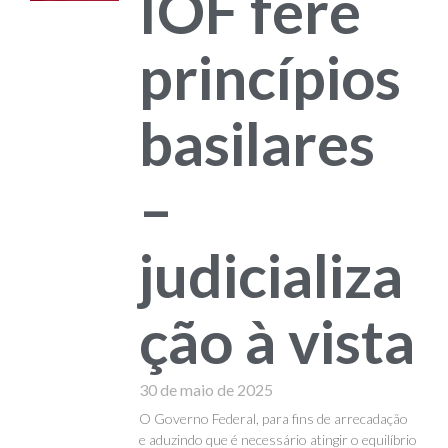
IOF fere
princípios
basilares
–
judicializa
ção à vista
30 de maio de 2025
O Governo Federal, para fins de arrecadação
e aduzindo que é necessário atingir o equilíbrio