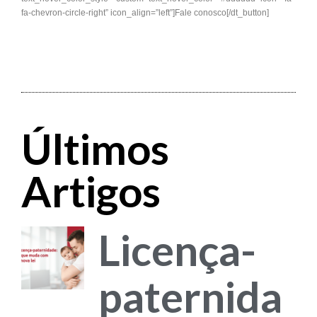
fa-chevron-circle-right” icon_align=”left”]Fale conosco[/dt_button]
Últimos
Artigos
Licença-
paternida