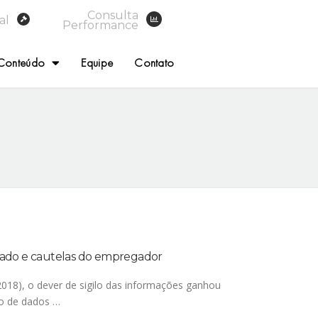
Consulta
al
Performance
Conteúdo
Equipe
Contato
egado e cautelas do empregador
018), o dever de sigilo das informações ganhou
ão de dados …