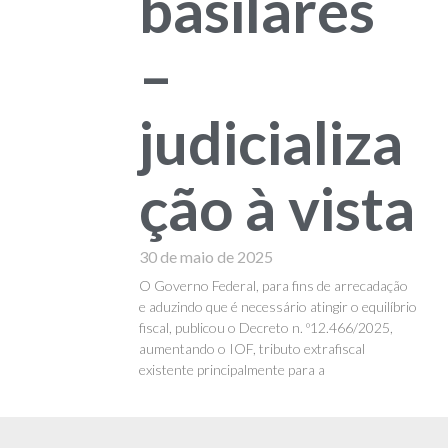
basilares
–
judicializa
ção à vista
30 de maio de 2025
O Governo Federal, para fins de arrecadação
e aduzindo que é necessário atingir o equilíbrio
fiscal, publicou o Decreto n. º12.466/2025,
aumentando o IOF, tributo extrafiscal
existente principalmente para a