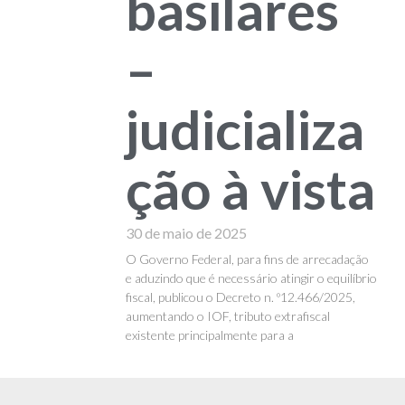
basilares
–
judicializa
ção à vista
30 de maio de 2025
O Governo Federal, para fins de arrecadação
e aduzindo que é necessário atingir o equilíbrio
fiscal, publicou o Decreto n. º12.466/2025,
aumentando o IOF, tributo extrafiscal
existente principalmente para a