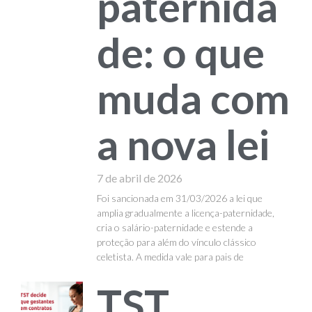
paternida
de: o que
muda com
a nova lei
7 de abril de 2026
Foi sancionada em 31/03/2026 a lei que
amplia gradualmente a licença-paternidade,
cria o salário-paternidade e estende a
proteção para além do vínculo clássico
celetista. A medida vale para pais de
TST