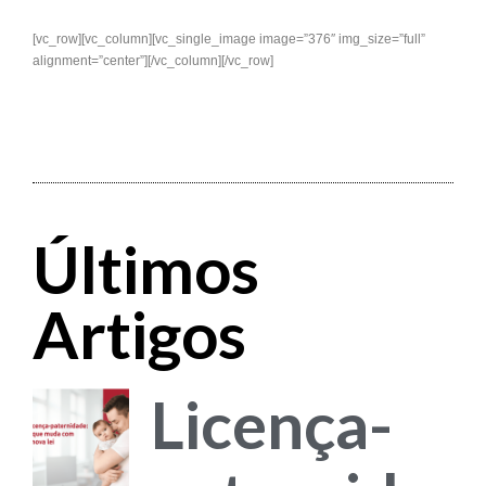
[vc_row][vc_column][vc_single_image image=”376″ img_size=”full”
alignment=”center”][/vc_column][/vc_row]
Últimos
Artigos
Licença-