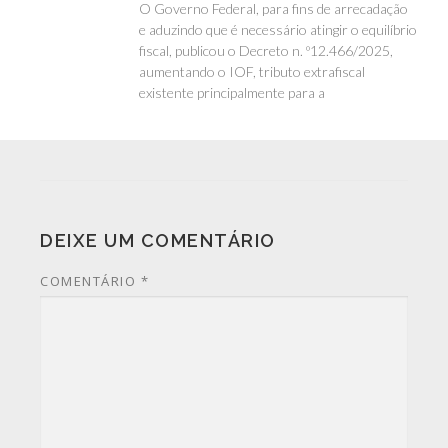
O Governo Federal, para fins de arrecadação
e aduzindo que é necessário atingir o equilíbrio
fiscal, publicou o Decreto n. º12.466/2025,
aumentando o IOF, tributo extrafiscal
existente principalmente para a
DEIXE UM COMENTÁRIO
COMENTÁRIO
*