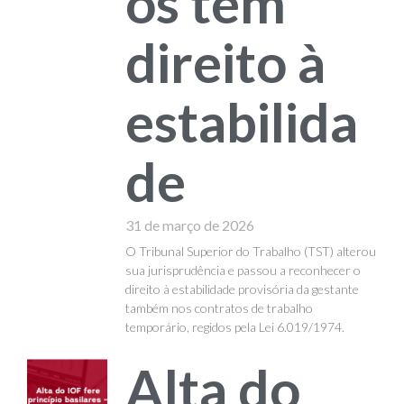
os têm
direito à
estabilida
de
31 de março de 2026
O Tribunal Superior do Trabalho (TST) alterou
sua jurisprudência e passou a reconhecer o
direito à estabilidade provisória da gestante
também nos contratos de trabalho
temporário, regidos pela Lei 6.019/1974.
Alta do